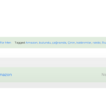
 For Men
Tagged
Amazon
,
bulundu
,
çağrısında
,
Çinin
,
kaldırımlar
,
rakibi
,
Ru
Amazon
Ne