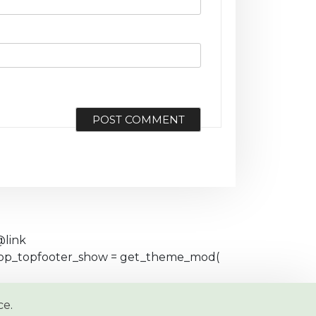
@link
eshop_topfooter_show = get_theme_mod(
ce
.