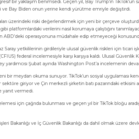
resif bir yaklaşım benimsedi. Geçen yıl, Bay Trump’ın TikTok’un sa
i ve Bay Biden onun yerine kendi yürütme emriyle değiştirdi.
ları üzerindeki riski değerlendirmek için yeni bir çerçeve oluştu
ibi platformlardaki verilerini nasıl korumaya çalıştığını tanımlayac
p’un ABD’deki operasyonuna müdahale edip etmeyeceği konusunda
aray yetkililerinin girdileriyle ulusal güvenlik riskleri için ticari 
CFIUS) federal incelemesiyle karşı karşıya kaldı. Ulusal Güvenlik K
ey yardımcısı Şubat ayında Washington Post’a incelemenin devam
in yeni bir meydan okuma sunuyor. TikTok’un sosyal uygulaması ken
r sektöre giriyor ve Çin merkezli şirketin batı pazarındaki etkisini 
ne yanıt vermedi.
elemesi için çağrıda bulunması ve geçen yıl bir TikTok bloğu aradı
leri Bakanlığı ve İç Güvenlik Bakanlığı da dahil olmak üzere devle