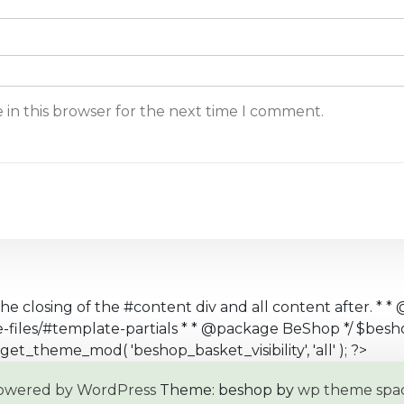
 in this browser for the next time I comment.
the closing of the #content div and all content after. * * 
te-files/#template-partials * * @package BeShop */ $b
get_theme_mod( 'beshop_basket_visibility', 'all' ); ?>
owered by WordPress
Theme: beshop by
wp theme spa