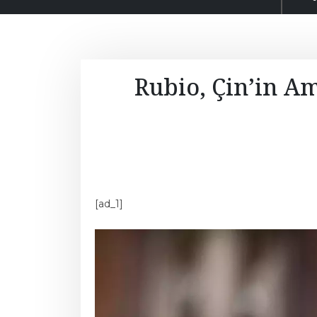
Rubio, Çin’in A
[ad_1]