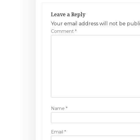
n
Leave a Reply
a
Your email address will not be publ
v
Comment
*
i
g
a
t
i
o
Name
*
n
Email
*