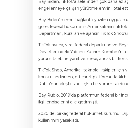
Bay Biden, TikTok’a selefinden çok daha az ag
engellemeye çalışan yürütme emrini iptal ett
Bay Biden’ın emri, bağlantılı yazılım uygulama
göre, federal hükümetin Amerikalıların TikTok g
Departmanı, kuralları ve ajansın TikTok Sho
TikTok ayrıca, yedi federal departman ve Beyaz S
Devletleri’ndeki Yabancı Yatırım Komitesi’nin (
yorum talebine yanıt vermedi, ancak bir kons
TikTok Shop, Amerikalı teknoloji rakipleri iç
konumlandırırken, e-ticaret platformu farklı bi
Rubio’nun eleştirisine ilişkin bir yorum talebi
Bay Rubio, 2019’da platformun federal bir inc
ilgili endişelerini dile getirmişti.
2020’de, birkaç federal hükümet kurumu, Dışiş
kullanımını yasakladı.