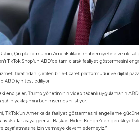
ubio, Çin platformunun Amerikalıların mahremiyetine ve ulusal gü
n’ı TikTok Shop’un ABD’de tam olarak faaliyet göstermesini enge
zmeti tarafından işletilen bir e-ticaret platformudur ve dijital p
re ABD için test ediliyor
ndaki endişeler, Trump yönetiminin video tabanlı uygulamanın AB
 şahin yaklaşımını benimsemesini istiyor.
mi, TikTok’un Amerika’da faaliyet göstermesini engelleme gücüne
 avukatlar araya girerse, Başkan Biden Kongre’den gerekli yetkiler
e ve zayıflatmasına izin vermeye devam edemeyiz.”