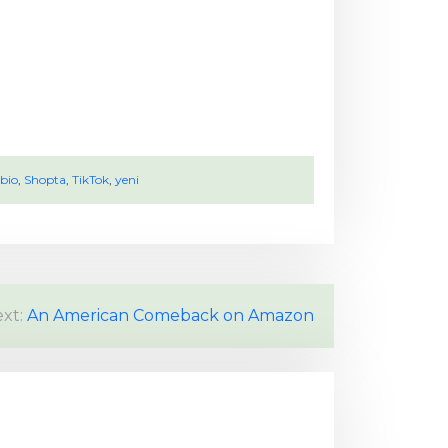
bio
,
Shopta
,
TikTok
,
yeni
xt:
An American Comeback on Amazon